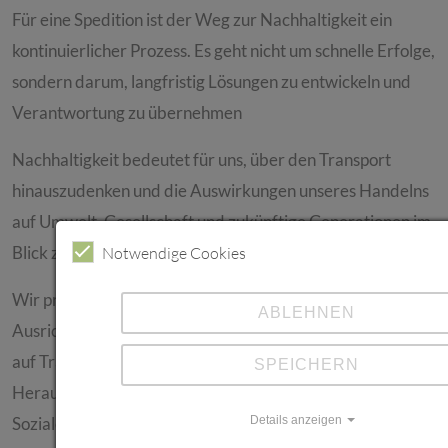
Für eine Spedition ist der Weg zur Nachhaltigkeit ein
kontinuierlicher Prozess. Es geht nicht um schnelle Erfolge,
sondern darum, langfristig Lösungen zu entwickeln und
Verantwortung zu übernehmen
Nachhaltigkeit bedeutet für uns, über den Transport
hinauszudenken und die Auswirkungen unseres Handelns
auf Umwelt, Gesellschaft und zukünftige Generationen im
Blick zu behalten.
Notwendige Cookies
Wir profitieren bereits heute von der nachhaltigen
ABLEHNEN
Ausrichtung unseres Unternehmens und setzen vor allem
auf Transparenz: Unsere Ziele, Fortschritte und auch die
SPEICHERN
Herausforderungen im Bereich Nachhaltigkeit und
Details anzeigen
Soziales kommunizieren wir offen.