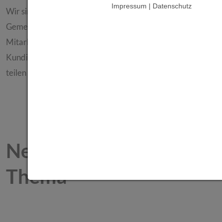
Impressum | Datenschutz
Wir sind überzeugt: Nachhaltige Entwicklung ist ein
Gemeinschaftsprojekt. Deshalb laden wir unsere
Mitarbeiterinnen und Mitarbeiter, Partner sowie
Kundinnen und Kunden ein, sich einzubringen, Ideen zu
teilen und den Wandel aktiv mitzugestalten.
Neuigkeiten zum
Thema