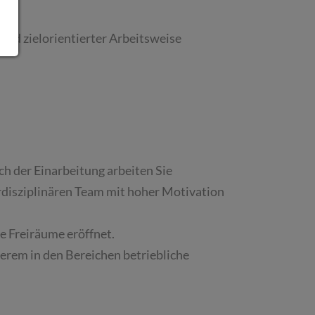
 und zielorientierter Arbeitsweise
h der Einarbeitung arbeiten Sie
rdisziplinären Team mit hoher Motivation
e Freiräume eröffnet.
erem in den Bereichen betriebliche