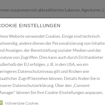
hmen zusammen mit akkreditierten Laboren, Agenturen, L
rüfungen in Zusammenarbeit mit externen Dienstleistern, 
COOKIE EINSTELLUNGEN
iese Website verwendet Cookies. Einige sind technisch
otwendig, andere dienen der Personalisierung von Inhalte
nd Anzeigen, der Bereitstellung sozialer Medien und der
nalyse von Zugriffen. Dies kann auch durch Drittanbieter
countumfeld mit
ußerhalb der EU erfolgen, z. B. in den USA, wo ein
kleidungstechnik oder eine vergleichbare Ausbildung mit
eringeres Datenschutzniveau gilt und Risiken wie
ätsbewusstsein sowie sehr gute Kenntnisse der gesetzlic
taatlicher Zugriff bestehen können. Details finden Sie in
nserer Datenschutzerklärung. Über den „Consent-
in Wort und Schrift sowie gute EDV-Kenntnisse (MS Office
anager“ können Sie Ihre Cookie-Einstellungen anpassen.
eifende Kenntnisse in den Produktbereichen DOB /HAK
Notwendige Cookies