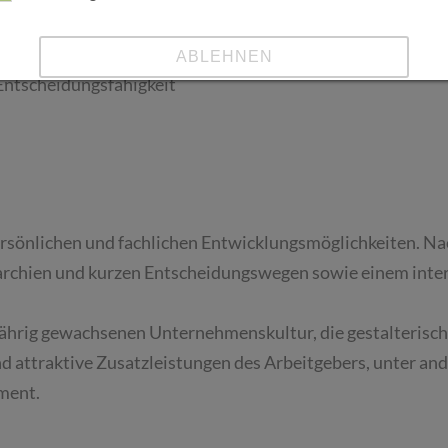
e Hands-on-Mentalität mit selbstständiger, strukturierter
ABLEHNEN
Entscheidungsfähigkeit
SPEICHERN
Details anzeigen
Impressum | Datenschutz
ersönlichen und fachlichen Entwicklungsmöglichkeiten. Nac
rarchien und kurzen Entscheidungswegen sowie einem inte
ährig gewachsenen Unternehmenskultur, die gestalterisch
d attraktive Zusatzleistungen des Arbeitgebers, unter and
ment.