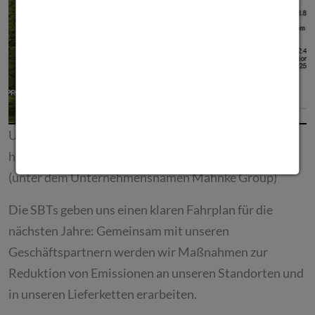
Unsere SBTs sind hier zu finden:
https://sciencebasedtargets.org/target-dashboard
(unter dem Unternehmensnamen Mahnke Group)
Die SBTs geben uns einen klaren Fahrplan für die
nächsten Jahre: Gemeinsam mit unseren
Geschäftspartnern werden wir Maßnahmen zur
Reduktion von Emissionen an unseren Standorten und
in unseren Lieferketten erarbeiten.